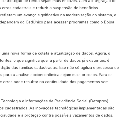
distribuição de renda sejam mais eficazes. Com a integração de
s erros cadastrais e reduzir a suspensão de benefícios
efletem um avanço significativo na modernização do sistema, o
ue dependem do CadÚnico para acessar programas como o Bolsa
 uma nova forma de coleta e atualização de dados. Agora, o
ntes, o que significa que, a partir de dados já existentes, é
dição das famílias cadastradas. Isso não só agiliza o processo de
s para a análise socioeconômica sejam mais precisos. Para os
o de erros pode resultar na continuidade dos pagamentos sem
ecnologia e Informações da Previdência Social (Dataprev)
os cadastrados. As inovações tecnológicas implementadas são,
ncialidade e a proteção contra possíveis vazamentos de dados,