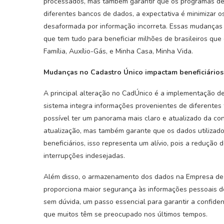
processados, mas também garantir que os programas de 
diferentes bancos de dados, a expectativa é minimizar o
desaformada por informação incorreta. Essas mudanças r
que tem tudo para beneficiar milhões de brasileiros q
Família, Auxílio-Gás, e Minha Casa, Minha Vida.
Mudanças no Cadastro Único impactam beneficiários
A principal alteração no CadÚnico é a implementação de
sistema integra informações provenientes de diferentes fo
possível ter um panorama mais claro e atualizado da con
atualização, mas também garante que os dados utilizado
beneficiários, isso representa um alívio, pois a reduçã
interrupções indesejadas.
Além disso, o armazenamento dos dados na Empresa de T
proporciona maior segurança às informações pessoais d
sem dúvida, um passo essencial para garantir a confide
que muitos têm se preocupado nos últimos tempos.