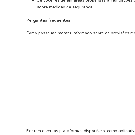
Se você reside em áreas propensas a inundações 
sobre medidas de segurança.
Perguntas frequentes
Como posso me manter informado sobre as previsões me
Existem diversas plataformas disponíveis, como aplicati