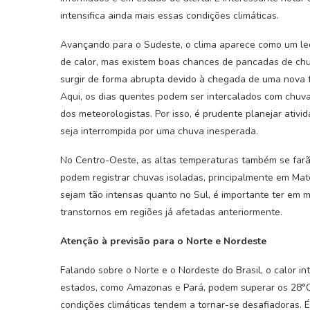
intensifica ainda mais essas condições climáticas.
Avançando para o Sudeste, o clima aparece como um lequ
de calor, mas existem boas chances de pancadas de ch
surgir de forma abrupta devido à chegada de uma nova f
Aqui, os dias quentes podem ser intercalados com chu
dos meteorologistas. Por isso, é prudente planejar ativi
seja interrompida por uma chuva inesperada.
No Centro-Oeste, as altas temperaturas também se farã
podem registrar chuvas isoladas, principalmente em Ma
sejam tão intensas quanto no Sul, é importante ter em
transtornos em regiões já afetadas anteriormente.
Atenção à previsão para o Norte e Nordeste
Falando sobre o Norte e o Nordeste do Brasil, o calor in
estados, como Amazonas e Pará, podem superar os 28°C
condições climáticas tendem a tornar-se desafiadoras. 