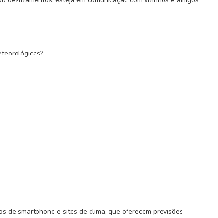
ou deslizamentos, esteja em comunicação com vizinhos e amigos
teorológicas?
vos de smartphone e sites de clima, que oferecem previsões