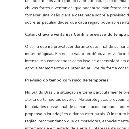
um lado, temos a fruição do calor intenso, típico de mui
chuvas fortes e ventanias, que podem se manifestar de m
fornecer uma visão clara e detalhada sobre a previsão d
sobre as peculiaridades que cada região pode apresenta
Calor, chuva e ventania? Confira previsão do tempo 
O clima que irá prevalecer durante este final de seman
meteorológicas. Em nosso vasto território, a previsão in
intenso. Ao compreender como isso se desenrolará em ca
aproveitar momentos de lazer ao ar livre de forma consc
Previsão do tempo com risco de temporais
No Sul do Brasil, a situação se torna particularmente p
alerta de temporais severos. Meteorologistas preveem 
localidades nesse final de semana, acompanhadas por v
propenso a inundações e danos estruturais. O Instituto 
região, recomendando que os moradores, especialmente
informados e em estado de alerta. É interessante notar