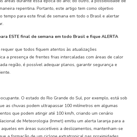
tas áreas durante essa época do ano; do outro, a possibilidade de
aneira repentina. Portanto, este artigo tem como objetivo
o tempo para este final de semana em todo o Brasil e alertar
r.
para ESTE final de semana em todo Brasil e fique ALERTA
a requer que todos fiquem atentos às atualizações
dica a presença de frentes frias intercaladas com áreas de calor
da região, é possível adequar planos, garantir segurança e
iente.
reocupante. O estado do Rio Grande do Sul, por exemplo, está sob
que as chuvas podem ultrapassar 100 milímetros em algumas
entos que podem atingir até 100 km/h, criando um cenário
Nacional de Meteorologia (Inmet) emitiu um alerta laranja para a
 aqueles em áreas suscetíveis a deslizamentos, mantenham-se
 que a formação de um ciclone extratropical nas proximidades