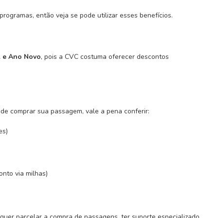
rogramas, então veja se pode utilizar esses benefícios.
al e Ano Novo
, pois a CVC costuma oferecer descontos
nde comprar sua passagem, vale a pena conferir:
es)
nto via milhas)
uer parcelar a compra de passagens, ter suporte especializado