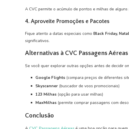
A CVC permite o acúmulo de pontos e milhas de alguns p
4.
Aproveite Promoções e Pacotes
Fique atento a datas especiais como
Black Friday, Nat
significativos.
Alternativas à CVC Passagens Aéreas
Se você quer explorar outras opções antes de decidir o
Google Flights
(compara preços de diferentes sit
Skyscanner
(buscador de voos promocionais)
123 Milhas
(opção para usar milhas)
MaxMilhas
(permite comprar passagens com desco
Conclusão
A
CVC Passagens Aéreas
é uma boa opção para quem q