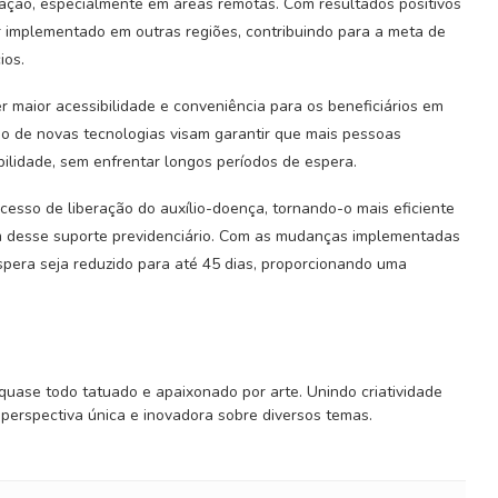
lação, especialmente em áreas remotas. Com resultados positivos
er implementado em outras regiões, contribuindo para a meta de
ios.
 maior acessibilidade e conveniência para os beneficiários em
ão de novas tecnologias visam garantir que mais pessoas
lidade, sem enfrentar longos períodos de espera.
cesso de liberação do auxílio-doença, tornando-o mais eficiente
am desse suporte previdenciário. Com as mudanças implementadas
pera seja reduzido para até 45 dias, proporcionando uma
 quase todo tatuado e apaixonado por arte. Unindo criatividade
 perspectiva única e inovadora sobre diversos temas.