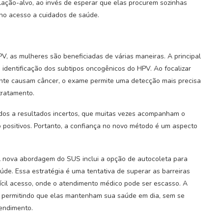
ação-alvo, ao invés de esperar que elas procurem sozinhas
 no acesso a cuidados de saúde.
, as mulheres são beneficiadas de várias maneiras. A principal
 identificação dos subtipos oncogênicos do HPV. Ao focalizar
ente causam câncer, o exame permite uma detecção mais precisa
tratamento.
ados a resultados incertos, que muitas vezes acompanham o
 positivos. Portanto, a confiança no novo método é um aspecto
 A nova abordagem do SUS inclui a opção de autocoleta para
de. Essa estratégia é uma tentativa de superar as barreiras
ícil acesso, onde o atendimento médico pode ser escasso. A
, permitindo que elas mantenham sua saúde em dia, sem se
tendimento.