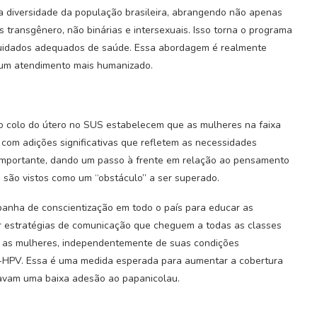
a diversidade da população brasileira, abrangendo não apenas
ransgênero, não binárias e intersexuais. Isso torna o programa
 cuidados adequados de saúde. Essa abordagem é realmente
 um atendimento mais humanizado.
do colo do útero no SUS estabelecem que as mulheres na faixa
 com adições significativas que refletem as necessidades
importante, dando um passo à frente em relação ao pensamento
s são vistos como um “obstáculo” a ser superado.
nha de conscientização em todo o país para educar as
ar estratégias de comunicação que cheguem a todas as classes
s as mulheres, independentemente de suas condições
-HPV. Essa é uma medida esperada para aumentar a cobertura
icavam uma baixa adesão ao papanicolau.