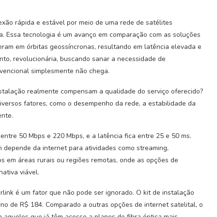
xão rápida e estável por meio de uma rede de satélites
rra. Essa tecnologia é um avanço em comparação com as soluções
operam em órbitas geossíncronas, resultando em latência elevada e
anto, revolucionária, buscando sanar a necessidade de
nvencional simplesmente não chega.
nstalação realmente compensam a qualidade do serviço oferecido?
diversos fatores, como o desempenho da rede, a estabilidade da
ente.
entre 50 Mbps e 220 Mbps, e a latência fica entre 25 e 50 ms.
 depende da internet para atividades como streaming,
os em áreas rurais ou regiões remotas, onde as opções de
ativa viável.
arlink é um fator que não pode ser ignorado. O kit de instalação
no de R$ 184. Comparado a outras opções de internet satelital, o
 aqueles que já têm acesso a planos de fibra óptica mais