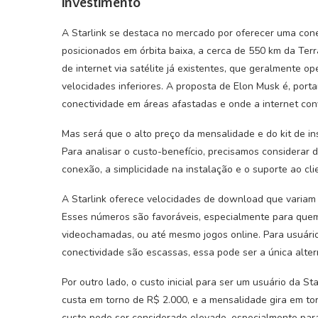
investimento
A Starlink se destaca no mercado por oferecer uma cone
posicionados em órbita baixa, a cerca de 550 km da Te
de internet via satélite já existentes, que geralmente 
velocidades inferiores. A proposta de Elon Musk é, port
conectividade em áreas afastadas e onde a internet co
Mas será que o alto preço da mensalidade e do kit de i
Para analisar o custo-benefício, precisamos considerar 
conexão, a simplicidade na instalação e o suporte ao cli
A Starlink oferece velocidades de download que variam 
Esses números são favoráveis, especialmente para quem
videochamadas, ou até mesmo jogos online. Para usuári
conectividade são escassas, essa pode ser a única altern
Por outro lado, o custo inicial para ser um usuário da St
custa em torno de R$ 2.000, e a mensalidade gira em tor
custo pode ser considerado elevado, especialmente para